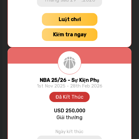
Luật chơi
Kiểm tra ngay
NBA 25/26 - Sự Kiện Phụ
1st Nov 2025 - 28th Feb 2026
Đã Kết Thúc
USD
250,000
Giải thưởng
Ngày kết thúc