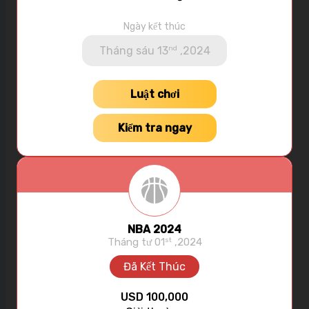
Ngày kết thúc
Tháng sáu 13
nd
,2024
Luật chơi
Kiểm tra ngay
NBA 2024
Tháng tư 01
st
,2024
Đã Kết Thúc
USD
100,000