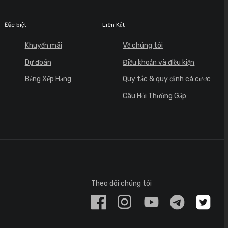
Đặc biệt
Liên Kết
Khuyến mãi
Về chúng tôi
Dự đoán
Điều khoản và điều kiện
Bảng Xếp Hạng
Quy tắc & quy định cá cược
Câu Hỏi Thường Gặp
Theo dõi chúng tôi