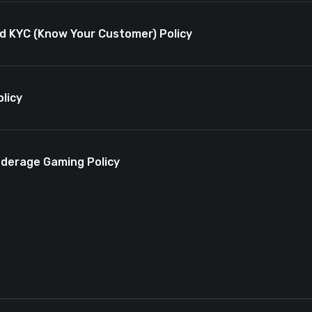
ed KYC (Know Your Customer) Policy
licy
nderage Gaming Policy