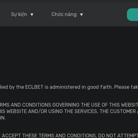
Sự kiện
Chức năng
lied by the ECLBET is administered in good faith. Please ta
RMS AND CONDITIONS GOVERNING THE USE OF THIS WEBSITE
IS WEBSITE AND/OR USING THE SERVICES, THE CUSTOMER
ON.
 ACCEPT THESE TERMS AND CONDITIONS, DO NOT ATTEMPT 