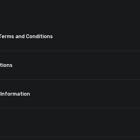
 Terms and Conditions
tions
 Information