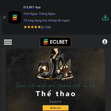
ECLBET App
Chơi Ngay, Thắng Ngay
Tải ứng dụng của chúng tôi ngay!
[2,738]